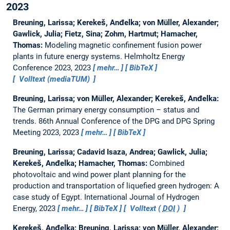
2023
Breuning, Larissa; Kerekeš, Anđelka; von Müller, Alexander;
Gawlick, Julia; Fietz, Sina; Zohm, Hartmut; Hamacher,
Thomas:
Modeling magnetic confinement fusion power
plants in future energy systems.
Helmholtz Energy
Conference 2023, 2023
mehr…
BibTeX
Volltext (mediaTUM)
Breuning, Larissa; von Müller, Alexander; Kerekeš, Anđelka:
The German primary energy consumption – status and
trends.
86th Annual Conference of the DPG and DPG Spring
Meeting 2023, 2023
mehr…
BibTeX
Breuning, Larissa; Cadavid Isaza, Andrea; Gawlick, Julia;
Kerekeš, Anđelka; Hamacher, Thomas:
Combined
photovoltaic and wind power plant planning for the
production and transportation of liquefied green hydrogen: A
case study of Egypt.
International Journal of Hydrogen
Energy, 2023
mehr…
BibTeX
Volltext (
DOI
)
Kerekeš, Anđelka; Breuning, Larissa; von Müller, Alexander;