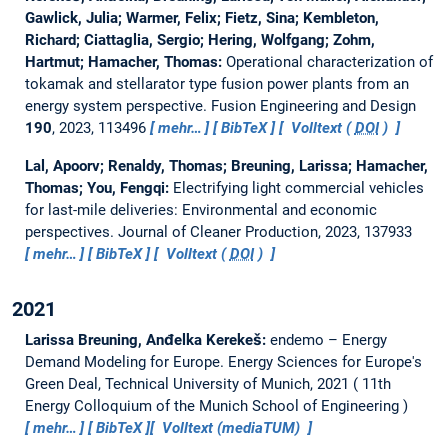
Gawlick, Julia; Warmer, Felix; Fietz, Sina; Kembleton,
Richard; Ciattaglia, Sergio; Hering, Wolfgang; Zohm,
Hartmut; Hamacher, Thomas:
Operational characterization of
tokamak and stellarator type fusion power plants from an
energy system perspective.
Fusion Engineering and Design
190
, 2023, 113496
mehr…
BibTeX
Volltext (
DOI
)
Lal, Apoorv; Renaldy, Thomas; Breuning, Larissa; Hamacher,
Thomas; You, Fengqi:
Electrifying light commercial vehicles
for last-mile deliveries: Environmental and economic
perspectives.
Journal of Cleaner Production, 2023, 137933
mehr…
BibTeX
Volltext (
DOI
)
2021
Larissa Breuning, Anđelka Kerekeš:
endemo – Energy
Demand Modeling for Europe.
Energy Sciences for Europe's
Green Deal, Technical University of Munich, 2021
11th
Energy Colloquium of the Munich School of Engineering
mehr…
BibTeX
Volltext (mediaTUM)