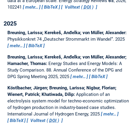
data at a European scale.
Energy Strategy Reviews
65
, 2026,
102241
mehr…
BibTeX
Volltext (
DOI
)
2025
Breuning, Larissa; Kerekeš, Anđelka; von Müller, Alexander:
Physikkonkret 74 „Deutscher Strommarkt im Wandel“.
2025
mehr…
BibTeX
Breuning, Larissa; Kerekeš, Anđelka; von Müller, Alexander;
Hamacher, Thomas:
Energy Studies and Energy Models: A
Study Comparison.
88. Annual Conference of the DPG and
DPG Spring Meeting 2025, 2025
mehr…
BibTeX
Köstlbacher, Jürgen; Breuning, Larissa; Nigbur, Florian;
Wienert, Patrick; Khatiwada, Dilip:
Application of an
electrolysis system model for techno-economic optimization
of hydrogen production in industry-based case studies.
International Journal of Hydrogen Energy, 2025
mehr…
BibTeX
Volltext (
DOI
)