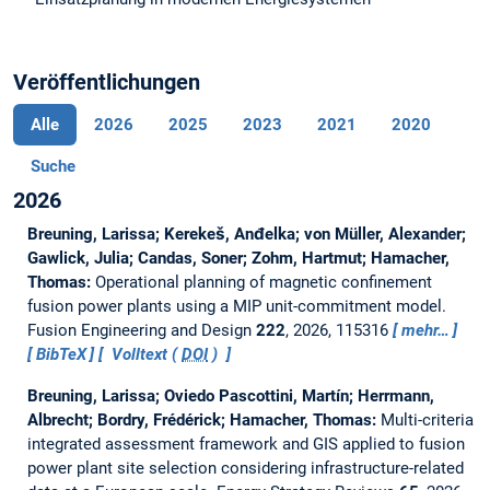
Veröffentlichungen
Alle
2026
2025
2023
2021
2020
Suche
2026
Breuning, Larissa; Kerekeš, Anđelka; von Müller, Alexander;
Gawlick, Julia; Candas, Soner; Zohm, Hartmut; Hamacher,
Thomas:
Operational planning of magnetic confinement
fusion power plants using a MIP unit-commitment model.
Fusion Engineering and Design
222
, 2026, 115316
mehr…
BibTeX
Volltext (
DOI
)
Breuning, Larissa; Oviedo Pascottini, Martín; Herrmann,
Albrecht; Bordry, Frédérick; Hamacher, Thomas:
Multi-criteria
integrated assessment framework and GIS applied to fusion
power plant site selection considering infrastructure-related