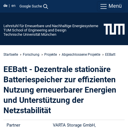
Menü
de
en
Google Suche
Lehrstuhl für Erneuerbare und Nachhaltige Energiesysteme
TUM School of Engineering and Design
Technische Universität München
Startseite
Forschung
Projekte
Abgeschlossene Projekte
EEBatt
EEBatt - Dezentrale stationäre
Batteriespeicher zur effizienten
Nutzung erneuerbarer Energien
und Unterstützung der
Netzstabilität
Partner
VARTA Storage GmbH,