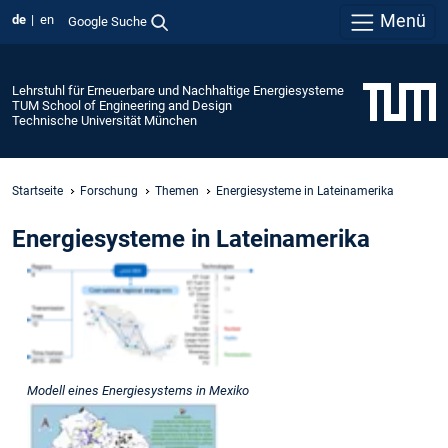
Menü
de
en
Google Suche
Lehrstuhl für Erneuerbare und Nachhaltige Energiesysteme
TUM School of Engineering and Design
Technische Universität München
Startseite
Forschung
Themen
Energiesysteme in Lateinamerika
Energiesysteme in Lateinamerika
Herausforderungen
und
Chancen
Lateinamerika
und
Modell eines Energiesystems in Mexiko
die
Karibik
(LAC)