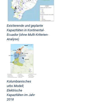
ist
eine
Region,
die
für
Existierende und geplante
Kapazitäten in Kontinental-
ihren
Ecuador (ohne Multi-Kriterien-
Reichtum
Analyse)
an
natürlichen
Ressourcen
bekannt
ist.
Die
klimatischen
Bedingungen
Kolumbianisches
urbs Modell;
in
Elektrische
Lateinamerika
Kapazitäten im Jahr
und
2018
der
Karibik