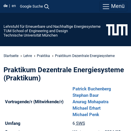
Menü
de
en
Google Suche
Lehrstuhl für Erneuerbare und Nachhaltige Energiesysteme
TUM School of Engineering and Design
Technische Universität München
Startseite
Lehre
Praktika
Praktikum Dezentrale Energiesysteme
Praktikum Dezentrale Energiesysteme
(Praktikum)
Patrick Buchenberg
Stephan Baur
Vortragende/r (Mitwirkende/r)
Anurag Mohapatra
Michael Erhart
Michael Penk
Umfang
6
SWS