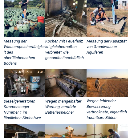
Messung der
Kochen mit Feuerholz
Messung der Kapazität
Wasserspeicherfähigke
ist gleichermaßen
von Grundwasser-
it des
verbreitet wie
Aquiferen
oberflächennahen
gesundheitsschädlich
Bodens
Wegen fehlender
Dieselgeneratoren –
Wegen mangelhafter
Bewässerung
Stromerzeuger
Wartung zerstörte
vertrocknete, eigentlich
Nummer 1 im
Batteriespeicher
fruchtbare Böden
ländlichen Simbabwe