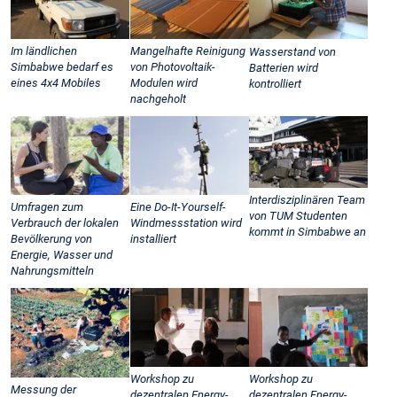
Im ländlichen
Mangelhafte Reinigung
Wasserstand von
Simbabwe bedarf es
von Photovoltaik-
Batterien wird
eines 4x4 Mobiles
Modulen wird
kontrolliert
nachgeholt
Interdisziplinären Team
Umfragen zum
Eine Do-It-Yourself-
von TUM Studenten
Verbrauch der lokalen
Windmessstation wird
kommt in Simbabwe an
Bevölkerung von
installiert
Energie, Wasser und
Nahrungsmitteln
Workshop zu
Workshop zu
Messung der
dezentralen Energy-
dezentralen Energy-