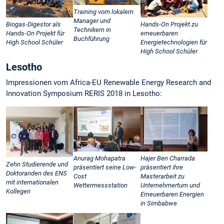
Training vom lokalem
Manager und
Biogas-Digestor als
Hands-On Projekt zu
Technikern in
Hands-On Projekt für
erneuerbaren
Buchführung
High School Schüler
Energietechnologien für
High School Schüler
Lesotho
Impressionen vom Africa-EU Renewable Energy Research and
Innovation Symposium RERIS 2018 in Lesotho:
Anurag Mohapatra
Hajer Ben Charrada
Zehn Studierende und
präsentiert seine Low-
präsentiert ihre
Doktoranden des ENS
Cost
Masterarbeit zu
mit internationalen
Wettermessstation
Unternehmertum und
Kollegen
Erneuerbaren Energien
in Simbabwe