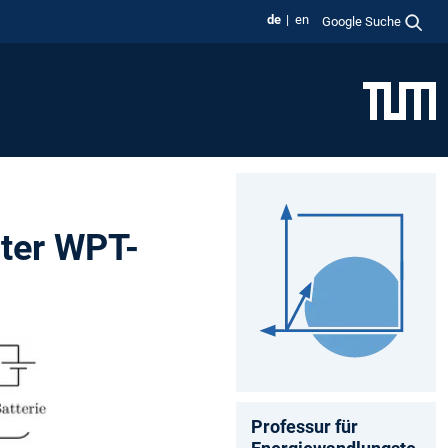
de
en
Google Suche
nter WPT-
Professur für