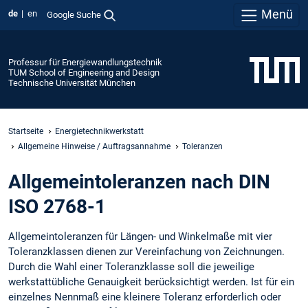
Menü
de
en
Google Suche
Professur für Energiewandlungstechnik
TUM School of Engineering and Design
Technische Universität München
Startseite
Energietechnik­werkstatt
Allgemeine Hinweise / Auftragsannahme
Toleranzen
Allgemeintoleranzen nach DIN
ISO 2768-1
Allgemeintoleranzen für Längen- und Winkelmaße mit vier
Toleranzklassen dienen zur Vereinfachung von Zeichnungen.
Durch die Wahl einer Toleranzklasse soll die jeweilige
werkstattübliche Genauigkeit berücksichtigt werden. Ist für ein
einzelnes Nennmaß eine kleinere Toleranz erforderlich oder