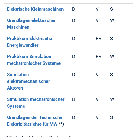
Elektrische Kleinmaschinen
D
V
S
Grundlagen elektrischer
D
V
W
Maschinen
Praktikum Elektrische
D
PR
S
Energiewandler
Praktikum Simulation
D
PR
W
mechatronischer Systeme
Simulation
D
V
S
elektromechanischer
Aktoren
Simulation mechatronischer
D
V
W
Systeme
Grundlagen der Technische
D
V
S
Elektrizitätslehre für MW
**)