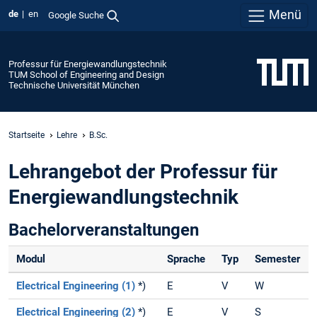
Menü
de
en
Google Suche
Professur für Energiewandlungstechnik
TUM School of Engineering and Design
Technische Universität München
Startseite
Lehre
B.Sc.
Lehrangebot der Professur für
Energiewandlungstechnik
Bachelorveranstaltungen
Modul
Sprache
Typ
Semester
Electrical Engineering (1)
*)
E
V
W
Electrical Engineering (2)
*)
E
V
S