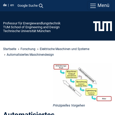
Menü
de
en
Google Suche
Professur für Energiewandlungstechnik
TUM School of Engineering and Design
Technische Universität München
Startseite
Forschung
Elektrische Maschinen und Systeme
Automatisiertes Maschinendesign
Prinzipielles Vorgehen
Automatisiertes