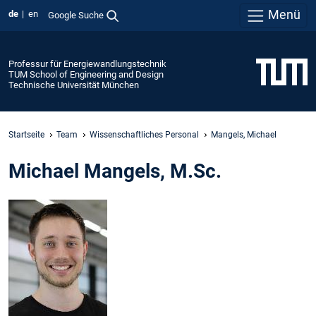
Menü
de
en
Google Suche
Professur für Energiewandlungstechnik
TUM School of Engineering and Design
Technische Universität München
Startseite
Team
Wissenschaftliches Personal
Mangels, Michael
Michael Mangels, M.Sc.