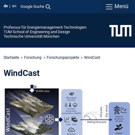
Menü
de
en
Google Suche
Professur für Energiemanagement-Technologien
TUM School of Engineering and Design
Technische Universität München
Startseite
Forschung
Forschungsprojekte
WindCast
WindCast