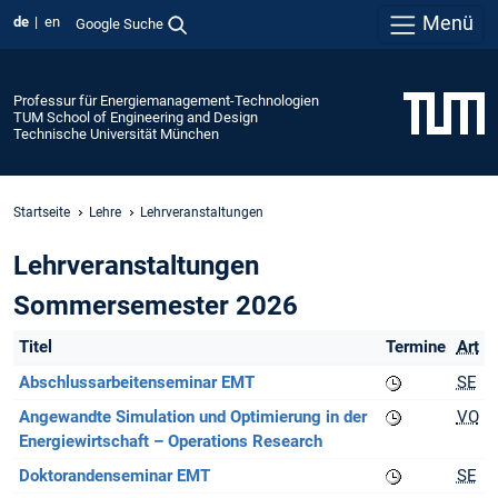
Menü
de
en
Google Suche
Professur für Energiemanagement-Technologien
TUM School of Engineering and Design
Technische Universität München
Startseite
Lehre
Lehrveranstaltungen
Lehrveranstaltungen
Sommersemester 2026
Titel
Termine
Art
Abschlussarbeitenseminar EMT
SE
Angewandte Simulation und Optimierung in der
VO
Energiewirtschaft – Operations Research
Doktorandenseminar EMT
SE