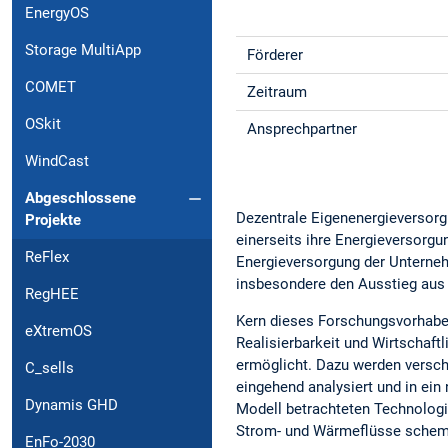
EnergyOS
Storage MultiApp
Förderer
COMET
Zeitraum
OSkit
Ansprechpartner
WindCast
Abgeschlossene
Dezentrale Eigenenergieversorgu
Projekte
einerseits ihre Energieversorgu
ReFlex
Energieversorgung der Unterneh
insbesondere den Ausstieg aus
RegHEE
Kern dieses Forschungsvorhaben
eXtremOS
Realisierbarkeit und Wirtschaft
ermöglicht. Dazu werden versc
C_sells
eingehend analysiert und in ein
Dynamis GHD
Modell betrachteten Technolog
Strom- und Wärmeflüsse schema
EnFo-2030