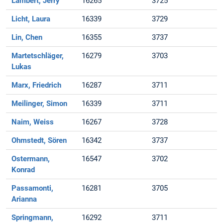
Lambert, Jerry
16265
3725
Licht, Laura
16339
3729
Lin, Chen
16355
3737
Martetschläger,
16279
3703
Lukas
Marx, Friedrich
16287
3711
Meilinger, Simon
16339
3711
Naim, Weiss
16267
3728
Ohmstedt, Sören
16342
3737
Ostermann,
16547
3702
Konrad
Passamonti,
16281
3705
Arianna
Springmann,
16292
3711