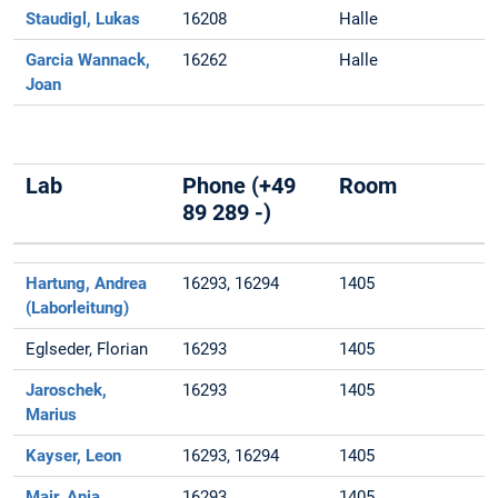
Staudigl, Lukas
16208
Halle
Garcia Wannack,
16262
Halle
Joan
Lab
Phone (+49
Room
89 289 -)
Hartung, Andrea
16293, 16294
1405
(Laborleitung)
Eglseder, Florian
16293
1405
Jaroschek,
16293
1405
Marius
Kayser, Leon
16293, 16294
1405
Mair, Anja
16293
1405