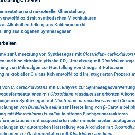
orschungsarbeiten
ermentation und mikrobieller Ölherstellung
lenstoffdioxid mit synthetischen Mischkulturen
zur Alkoholherstellung aus Kohlenmonoxid
tellung aus biogenen Synthesegasen
rbeiten
ilme zur Umsetzung von Synthesegas mit
Clostridium carboxidivora
n und bioelektrokatalytische CO
-Umsetzung mit
Clostridium rags
2
erung von Mikroalgen zur Herstellung von Omega-3-Fettsäuren
ng mikrobieller Öle aus Kohlenstoffdioxid im integrierten Prozess 
ng von
C. carboxidivorans
mit
C. kluyveri
zur Synthesegasverwertung
segasfermentationen mit
Clostridium ragsdalei
zur erhöhten Alkoho
biogenem Synthesegas mit
Clostridium carboxidivorans
und
Clostr
suchungen von
Dunaliella salina
zur Herstellung von β-Carotin bei p
lung mit
Microchloropsis salina
in offenen Flachgerinnereaktoren
sfermentationen mit suspendierten oder immobilisierten acetogen
uchungen zur autotrophen Herstellung von Alkoholen mit
Clostridiu
uchungen zur Gasfermentation mit
Clostridium aceticum