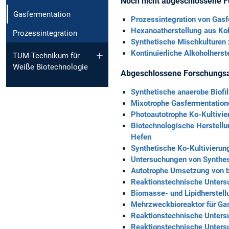
Noch nicht abgeschlossene F
Gasfermentation
Prozessintegration von Gasf
Hexanoatherstellung aus Koh
Prozessintegration
Synthetische Mischkulturen 
Kontinuierliche Alkoholhers
TUM-Technikum für
Weiße Biotechnologie
Abgeschlossene Forschungsa
Synthetische anaerobe Biof
Mixotrophe Gasfermentatione
Photoautotrophe Ko-Kultivi
Biotechnologische Herstellu
Hefen
Synthetische Ko-Kultivieru
Untersuchungen von Synthe
Autotrophe Umsetzung von 
Reaktionstechnische Unter
Biomasse- und Lipidherstel
Mehrzweckbioreaktor für Ga
Reaktionstechnische Unters
Reaktionstechnische Unters