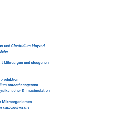
ns
und
Clostridium kluyveri
dalei
mit Mikroalgen und oleogenen
lproduktion
idium autoethanogenum
hysikalischer Klimasimulation
en Mikroorganismen
m carboxidivorans