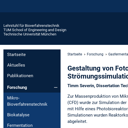
Lehrstuhl für Bioverfahrenstechnik
TUM School of Engineering and Design
Technische Universität München
Startseite
Startseite
Forschung
Gasfermenta
Aktuelles
Gestaltung von Fot
Strömungssimulati
Publikationen
Timm Severin, Dissertation Te
Forschung
Zur Massenproduktion von Mikro
Mikro-
(CFD) wurde zur Simulation der
Bioverfahrenstechnik
mit Hilfe eines Photobioreakto
Biokatalyse
Simulationen wurden Reaktorkom
abgeleitet.
Fermentation