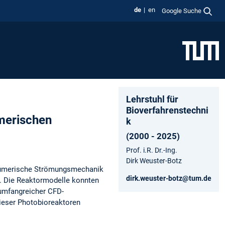
de
en
Google Suche
Lehrstuhl für
Bioverfahrenstechni
merischen
k
(2000 - 2025)
Prof. i.R. Dr.-Ing.
Dirk Weuster-Botz
e numerische Strömungsmechanik
dirk.weuster-botz@tum.de
t. Die Reaktormodelle konnten
 umfangreicher CFD-
dieser Photobioreaktoren