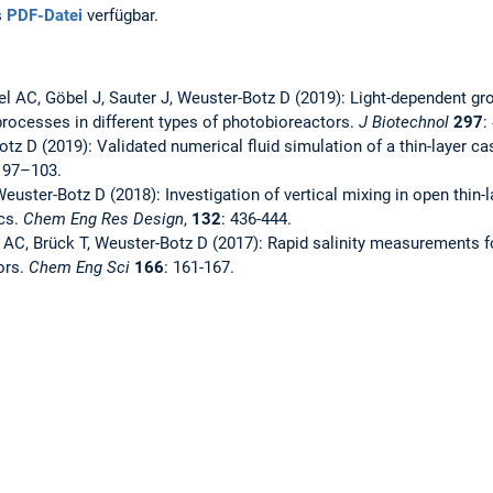
s
PDF-Datei
verfügbar.
pel AC, Göbel J, Sauter J, Weuster-Botz D (2019): Light-dependent gr
rocesses in different types of photobioreactors.
J Biotechnol
297
:
otz D (2019): Validated numerical fluid simulation of a thin-layer c
: 97–103.
Weuster-Botz D (2018): Investigation of vertical mixing in open thin
cs.
Chem Eng Res Design
,
132
: 436-444.
 AC, Brück T, Weuster-Botz D (2017): Rapid salinity measurements fo
ors.
Chem Eng Sci
166
: 161-167.