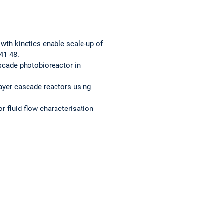
owth kinetics enable scale-up of
 41-48.
ascade photobioreactor in
-layer cascade reactors using
r fluid flow characterisation