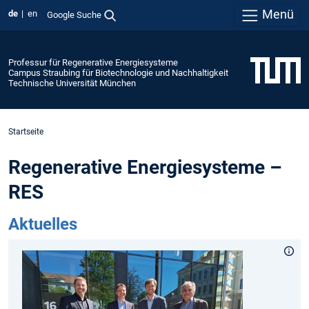
Menü
de
en
Google Suche
Professur für Regenerative Energiesysteme
Campus Straubing für Biotechnologie und Nachhaltigkeit
Technische Universität München
Startseite
Regenerative Energiesysteme ­­–
RES
Aktuelles