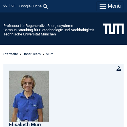
Menü
de
en
Google Suche
Professur für Regenerative Energiesysteme
Campus Straubing für Biotechnologie und Nachhaltigkeit
Technische Universität München
Startseite
Unser Team
Murr
Elisabeth
Murr