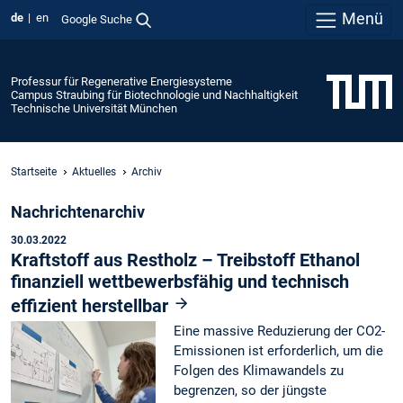
Menü
de
en
Google Suche
Professur für Regenerative Energiesysteme
Campus Straubing für Biotechnologie und Nachhaltigkeit
Technische Universität München
Startseite
Aktuelles
Archiv
Nachrichtenarchiv
30.03.2022
Kraftstoff aus Restholz – Treibstoff Ethanol
finanziell wettbewerbsfähig und technisch
effizient herstellbar
Eine massive Reduzierung der CO2-
Emissionen ist erforderlich, um die
Folgen des Klimawandels zu
begrenzen, so der jüngste