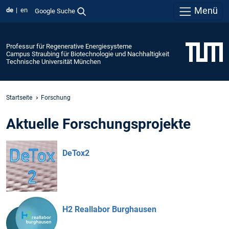
Menü
de
en
Google Suche
Professur für Regenerative Energiesysteme
Campus Straubing für Biotechnologie und Nachhaltigkeit
Technische Universität München
Startseite
Forschung
Aktuelle Forschungsprojekte
DeTox2
H2 Reallabor Burghausen