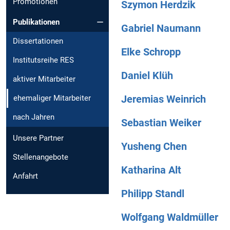
Promotionen
Szymon Herdzik
Publikationen
Gabriel Naumann
Dissertationen
Elke Schropp
Institutsreihe RES
Daniel Klüh
aktiver Mitarbeiter
Jeremias Weinrich
ehemaliger Mitarbeiter
nach Jahren
Sebastian Weiker
Unsere Partner
Yusheng Chen
Stellenangebote
Katharina Alt
Anfahrt
Philipp Standl
Wolfgang Waldmüller