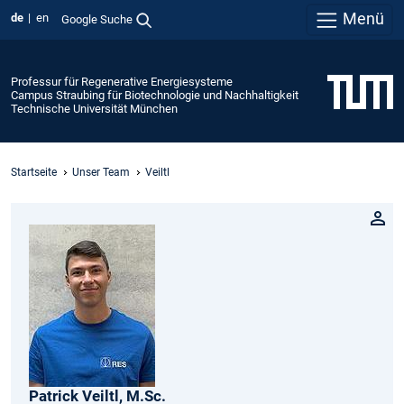
Menü
de
en
Google Suche
Professur für Regenerative Energiesysteme
Campus Straubing für Biotechnologie und Nachhaltigkeit
Technische Universität München
Startseite
Unser Team
Veiltl
Patrick
Veiltl,
M.Sc.