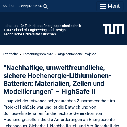
Menü
de
en
Google Suche
Lehrstuhl für Elektrische Energiespeichertechnik
TUM School of Engineering and Design
Technische Universität München
Startseite
Forschungsprojekte
Abgeschlossene Projekte
“Nachhaltige, umweltfreundliche,
sichere Hochenergie-Lithiumionen-
Batterien: Materialien, Zellen und
Modellierungen“ – HighSafe II
Hauptziel der taiwanesisch/deutschen Zusammenarbeit im
Projekt HighSafe war und ist die Entwicklung von
Schlüsselmaterialien für die nächste Generation von
Hochenergiezellen, die die Anforderungen an Energiedichte,
Lebensdauer, Sicherheit, Nachhaltigkeit und Verfügbarkeit der