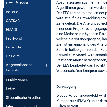
Abschätzungen aus mehrjährige
BattLifeBoost
Algorithmen gewonnen werden u
BoLeRo
Der EES forscht hierbei an der
vorerst auf die Entwicklung ph
CAESAR
Zelle gelegt. Die Alterungsgle
einer dem Projekt vorangegangen
EMADI
eine Methode zur hybriden Para
ProHybrid
welche die vorangegangene, lab
Ziel ist ein unabhängiges Alte
ProMoBis
Zelle in beliebigen, von den P
entwickelte Modell wird anschl
UniForm
Restlebensdauer herangezogen,
Abgeschlossene
Der EES bearbeitet das Projekt
Projekte
Wissenschaften Kempten sowi
Publikationen
Danksagung:
Lehre
Dieses Forschungsprojekt wird 
Studentische Arbeiten
Klimaschutz (BMWK) unter dem 
Jülich betreut.
Informationsmaterial