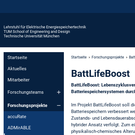
Lehrstuhl für Elektrische Energiespeichertechnik
TUM School of Engineering and Design
Technische Universität München
Startseite
Startseite
Forschungsprojekte
Bat
Aktuelles
BattLifeBoost
Mitarbeiter
BattLifeBoost: Lebenszyklusve
Batteriespeichersystemen durc
Forschungsteams
Im Projekt BattLifeBoost soll 
Forschungsprojekte
Batteriespeichern verbessert w
accuRate
Zustands- und Lebensdauerabsch
hybrider Ansatz verfolgt. Zum e
ADMirABLE
physikalisch-chemisches Alteru