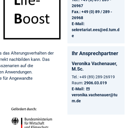
26967
Fax.: +49 (0) 89 / 289 -
26968
E-Mail:
sekretariat.ees@ed.tum.d
e
Ihr Ansprechpartner
s das Alterungsverhalten der
rrekt nachbilden kann. Das
Veronika
Vachenauer,
szenarien auf die
M.Sc.
chen Anwendungen.
Tel.:
+49 (89) 289-26919
le für Angewandte
Raum:
2906.03.019
E-Mail:
veronika.vachenauer@tu
m.de