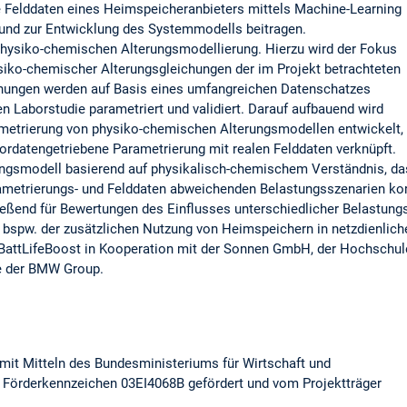
 Felddaten eines Heimspeicheranbieters mittels Machine-Learning
nd zur Entwicklung des Systemmodells beitragen.
 physiko-chemischen Alterungsmodellierung. Hierzu wird der Fokus
ysiko-chemischer Alterungsgleichungen der im Projekt betrachteten
ichungen werden auf Basis eines umfangreichen Datenschatzes
 Laborstudie parametriert und validiert. Darauf aufbauend wird
metrierung von physiko-chemischen Alterungsmodellen entwickelt,
ordatengetriebene Parametrierung mit realen Felddaten verknüpft.
rungsmodell basierend auf physikalisch-chemischem Verständnis, da
arametrierungs- und Felddaten abweichenden Belastungsszenarien ko
ießend für Bewertungen des Einflusses unterschiedlicher Belastungs
 bspw. der zusätzlichen Nutzung von Heimspeichern in netzdienli
 BattLifeBoost in Kooperation mit der Sonnen GmbH, der Hochschu
e der BMW Group.
mit Mitteln des Bundesministeriums für Wirtschaft und
Förderkennzeichen 03EI4068B gefördert und vom Projektträger