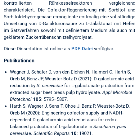
kontrollierten Rührkesselreaktoren vergleichend
charakterisiert. Die Cofaktor-Regenerierung mit Sorbitol und
Sorbitoldehydrogenase ermöglichte erstmalig eine vollständige
Umsetzung von D-Galakturonsäure zu L-Galaktonat mit Hefen
im Satzverfahren sowohl mit definiertem Medium als auch mit
geklärtem Zuckerrübenschnitzelhydrolysat.
Diese Dissertation ist online als
PDF-Datei
verfügbar.
Publikationen
Wagner J, Schäfer D, von den Eichen N, Haimerl C, Harth S,
Oreb M, Benz JP, Weuster-Botz D (2021): D-galacturonic acid
reduction by
S. cerevisiae
for L-galactonate production from
extracted sugar beet press pulp hydrolysate.
Appl Microbiol
Biotechnol
105
: 5795–5807.
Harth S, Wagner J, Sens T, Choe J, Benz P, Weuster-Botz D,
Oreb M (2020): Engineering cofactor supply and NADH-
dependent D-galacturonic acid reductases for redox-
balanced production of L-galactonate in
Saccharomyces
cerevisiae. Scientific Reports
10
: 19021.