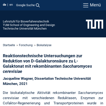
Menü
de
en
Google Suche
Lehrstuhl für Bioverfahrenstechnik
TUM School of Engineering and Design
Technische Universität München
Startseite
Forschung
Biokatalyse
Reaktionstechnische Untersuchungen zur
Reduktion
von D-Galakturonsäure
zu L-
Galaktonat
mit rekombinanten
Saccharomyces
cerevisiae
Jacqueline Wagner,
Dissertation Technische Universität
München, 2021
Die biokatalytische Aktivität rekombinanter
Saccharomyces
cerevisiae
mit verschiedenen Reduktasen, Enzymen zur
Cofaktor-Regenerierung und Transportproteinen wurde in