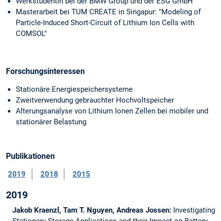
Werkstudentin bei der BMW Group und der ESG GmbH
Masterarbeit bei TUM CREATE in Singapur: "Modeling of
Particle-Induced Short-Circuit of Lithium Ion Cells with
COMSOL"
Forschungsinteressen
Stationäre Energiespeichersysteme
Zweitverwendung gebrauchter Hochvoltspeicher
Alterungsanalyse von Lithium Ionen Zellen bei mobiler und
stationärer Belastung
Publikationen
2019
2018
2015
2019
Jakob Kraenzl, Tam T. Nguyen, Andreas Jossen:
Investigating
Stationary Storage Applications and their Impact on Battery