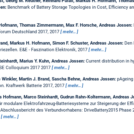
öst, Georg M. Reuther, Reinhard Pufall, Markus H. Hofmann, Thom
sen:
Benchmark of Battery Storage Topologies in Cost, Efficiency an
. Hofmann, Thomas Zimmermann, Max F. Horsche, Andreas Jossen:
eforum Deutschland 2017, 2017
mehr…
Brand, Markus H. Hofmann, Simon F. Schuster, Andreas Jossen:
Den 
riezellen.
E&E - Faszination Elektronik, 2017
mehr…
einhardt, Marius Y. Kuhn, Andreas Jossen:
Current distribution in 
E Colloquium 2017 2017
mehr…
Winkler, Martin J. Brand, Sascha Behne, Andreas Jossen:
pAgeing 
on.
Kraftwerk Batterie 2017, 2017
mehr…
Hofmann, Marco Steinhardt, Gudrun Rahn-Koltermann, Andreas J
 modulare Elektrofahrzeug-Batteriesysteme zur Steigerung der Effi
Abschlussbericht des Verbundvorhabens: DriveBattery2015 Phase 
,
mehr…