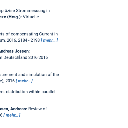
präzise Strommessung in
ze (Hrsg.):
Virtuelle
cts of compensating Current in
um, 2016, 2184 - 2193
mehr…
Andreas Jossen:
um Deutschland 2016 2016
urement and simulation of the
ie), 2016
mehr…
nt distribution within parallel-
ssen, Andreas:
Review of
16
mehr…