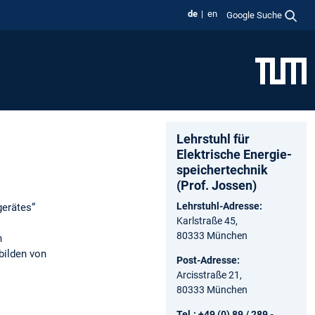
de
en
Google Suche
Lehrstuhl für
Elektrische Energie­
speicher­technik
(Prof. Jossen)
Lehrstuhl-Adresse:
erätes“
Karlstraße 45,
80333 München
n
bilden von
Post-Adresse:
Arcisstraße 21,
80333 München
Tel.: +49 (0) 89 / 289 -