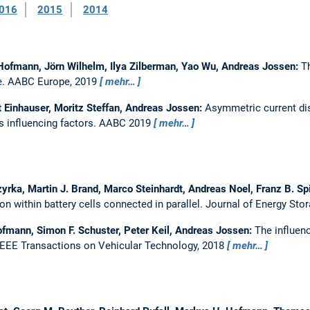
016
2015
2014
 Hofmann, Jörn Wilhelm, Ilya Zilberman, Yao Wu, Andreas Jossen:
T
e.
AABC Europe, 2019
mehr…
Einhauser, Moritz Steffan, Andreas Jossen:
Asymmetric current dist
s influencing factors.
AABC 2019
mehr…
rka, Martin J. Brand, Marco Steinhardt, Andreas Noel, Franz B. Sp
on within battery cells connected in parallel.
Journal of Energy Sto
ofmann, Simon F. Schuster, Peter Keil, Andreas Jossen:
The influenc
IEEE Transactions on Vehicular Technology, 2018
mehr…