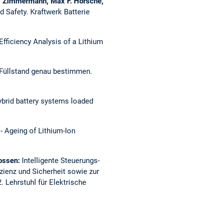
as Zimmermann, Max F. Horsche,
d Safety.
Kraftwerk Batterie
Efficiency Analysis of a Lithium
Füllstand genau bestimmen.
hybrid battery systems loaded
- Ageing of Lithium-Ion
ossen:
Intelligente Steuerungs-
zienz und Sicherheit sowie zur
2.
Lehrstuhl für Elektrische