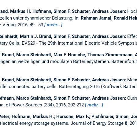
Brand, Markus H. Hofmann, Simon F. Schuster, Andreas Jossen:
Hoch
iezellen unter dynamischer Belastung.
In:
Rahman Jamal, Ronald Hein
 Verlag, 2016, 49 - 53
mehr…
inhardt, Martin J. Brand, Simon F. Schuster, Andreas Jossen:
Effe
tery Cells.
EVS29 - The 29th International Electric Vehicle Symposi
. Brand, Marco Steinhardt, Max F. Horsche, Thomas Zimmermann, 
ungen an vielzelligen und modularen Batteriesystemen.
Batteriefor
 Brand, Marco Steinhardt, Simon F. Schuster, Andreas Jossen:
Meas
rallel connected battery cells.
Batterietagung 2016 (Kraftwerk Batter
ofmann, Marco Steinhardt, Simon F. Schuster, Andreas Jossen:
Curre
al of Power Sources (334), 2016, 202-212
mehr…
ter; Hofmann, Markus H.; Horsche, Max F.; Pichlmaier, Simon; Jo
electrical energy storage systems.
Journal of Energy Storage
8
, 20