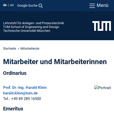
Menü
de
en
Google Suche
Lehrstuhl für Anlagen- und Prozesstechnik
TUM School of Engineering and Design
Technische Universität München
Startseite
Mitarbeitende
Mitarbeiter und Mitarbeiterinnen
Ordinarius
Prof. Dr.-Ing.
Harald Klein
harald.klein@tum.de
Tel.:
+49 89 289 16500
Emeritus