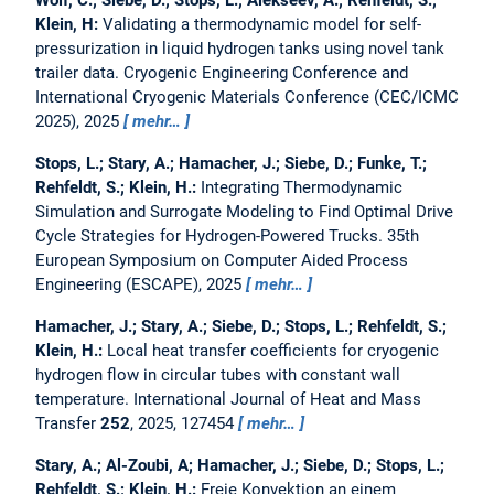
Wolf, C.; Siebe, D.; Stops, L.; Alekseev, A.; Rehfeldt, S.;
Klein, H:
Validating a thermodynamic model for self-
pressurization in liquid hydrogen tanks using novel tank
trailer data.
Cryogenic Engineering Conference and
International Cryogenic Materials Conference (CEC/ICMC
2025), 2025
mehr…
Stops, L.; Stary, A.; Hamacher, J.; Siebe, D.; Funke, T.;
Rehfeldt, S.; Klein, H.:
Integrating Thermodynamic
Simulation and Surrogate Modeling to Find Optimal Drive
Cycle Strategies for Hydrogen-Powered Trucks.
35th
European Symposium on Computer Aided Process
Engineering (ESCAPE), 2025
mehr…
Hamacher, J.; Stary, A.; Siebe, D.; Stops, L.; Rehfeldt, S.;
Klein, H.:
Local heat transfer coefficients for cryogenic
hydrogen flow in circular tubes with constant wall
temperature.
International Journal of Heat and Mass
Transfer
252
, 2025, 127454
mehr…
Stary, A.; Al-Zoubi, A; Hamacher, J.; Siebe, D.; Stops, L.;
Rehfeldt, S.; Klein, H.:
Freie Konvektion an einem