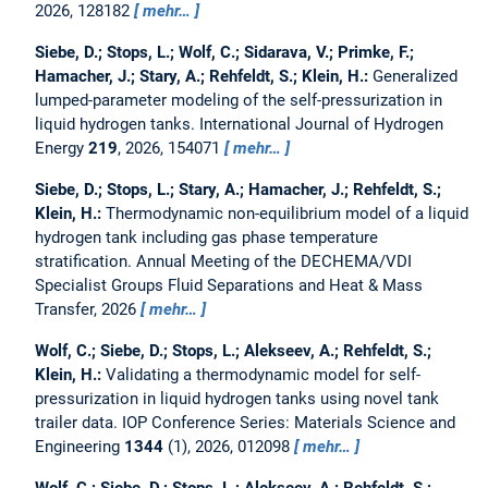
2026, 128182
mehr…
Siebe, D.; Stops, L.; Wolf, C.; Sidarava, V.; Primke, F.;
Hamacher, J.; Stary, A.; Rehfeldt, S.; Klein, H.:
Generalized
lumped-parameter modeling of the self-pressurization in
liquid hydrogen tanks.
International Journal of Hydrogen
Energy
219
, 2026, 154071
mehr…
Siebe, D.; Stops, L.; Stary, A.; Hamacher, J.; Rehfeldt, S.;
Klein, H.:
Thermodynamic non-equilibrium model of a liquid
hydrogen tank including gas phase temperature
stratification.
Annual Meeting of the DECHEMA/VDI
Specialist Groups Fluid Separations and Heat & Mass
Transfer, 2026
mehr…
Wolf, C.; Siebe, D.; Stops, L.; Alekseev, A.; Rehfeldt, S.;
Klein, H.:
Validating a thermodynamic model for self-
pressurization in liquid hydrogen tanks using novel tank
trailer data.
IOP Conference Series: Materials Science and
Engineering
1344
(1), 2026, 012098
mehr…