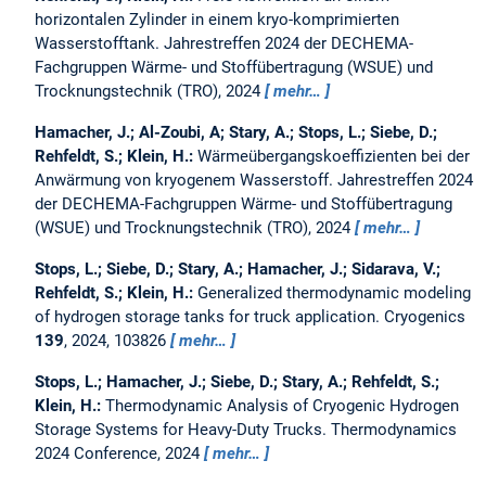
horizontalen Zylinder in einem kryo-komprimierten
Wasserstofftank.
Jahrestreffen 2024 der DECHEMA-
Fachgruppen Wärme- und Stoffübertragung (WSUE) und
Trocknungstechnik (TRO), 2024
mehr…
Hamacher, J.; Al-Zoubi, A; Stary, A.; Stops, L.; Siebe, D.;
Rehfeldt, S.; Klein, H.:
Wärmeübergangskoeffizienten bei der
Anwärmung von kryogenem Wasserstoff.
Jahrestreffen 2024
der DECHEMA-Fachgruppen Wärme- und Stoffübertragung
(WSUE) und Trocknungstechnik (TRO), 2024
mehr…
Stops, L.; Siebe, D.; Stary, A.; Hamacher, J.; Sidarava, V.;
Rehfeldt, S.; Klein, H.:
Generalized thermodynamic modeling
of hydrogen storage tanks for truck application.
Cryogenics
139
, 2024, 103826
mehr…
Stops, L.; Hamacher, J.; Siebe, D.; Stary, A.; Rehfeldt, S.;
Klein, H.:
Thermodynamic Analysis of Cryogenic Hydrogen
Storage Systems for Heavy-Duty Trucks.
Thermodynamics
2024 Conference, 2024
mehr…