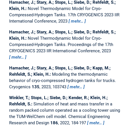
Hamacher, J.; Stary, A.; Stops, L.; Siebe, D.; Rehfeldt, S.;
Klein, H.:
Novel Thermodynamic Model for Cryo-
Compressed-Hydrogen Tanks.
17th CRYOGENICS 2023 IIR
International Conference, 2023
mehr…
Hamacher, J.; Stary, A.; Stops, L.; Siebe, D.; Rehfeldt, S.;
Klein, H.:
Novel Thermodynamic Model for Cryo-
Compressed-Hydrogen Tanks.
Proceedings of the 17th
CRYOGENICS 2023 IIR International Conference, 2023
mehr…
Hamacher, J.; Stary, A.; Stops, L.; Siebe, D.; Kapp, M.;
Rehfeldt, S.; Klein, H.:
Modeling the thermodynamic
behavior of cryo-compressed hydrogen tanks for trucks.
Cryogenics
135
, 2023, 103743
mehr…
Winkler, T.; Stops, L.; Siebe, D.; Kender, R.; Klein, H.;
Rehfeldt, S.:
Simulation of heat and mass transfer in a
random packed column operated as a cooling tower using
the TUM-WelChem cell model.
Chemical Engineering
Research and Design
186
, 2022, 184-197
mehr…