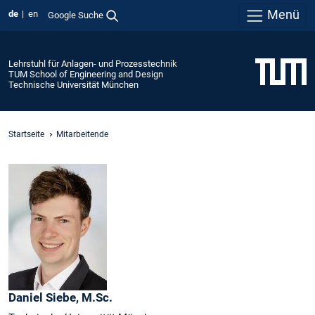
Menü
de
en
Google Suche
Lehrstuhl für Anlagen- und Prozesstechnik
TUM School of Engineering and Design
Technische Universität München
Startseite
Mitarbeitende
Daniel
Siebe,
M.Sc.