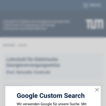
Menü
Lehrstuhl für Elektrische Energieversorgungsnetze
TUM School of Engineering and Design
Technische Universität München
Startseite
Suche
Lehrstuhl für Elektrische
Energieversorgungs­netze
Prof. Reinaldo Tonkoski
Postadresse:
Google Custom Search
Arcisstraße 21
80333 München
Wir verwenden Google für unsere Suche. Mit