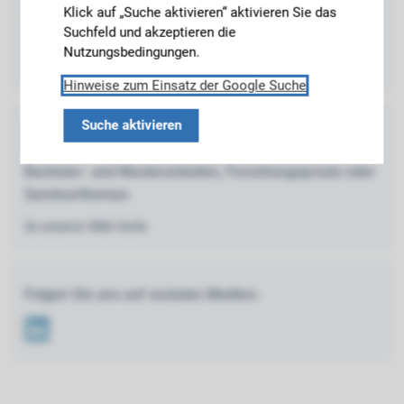
Besucheradresse:
Klick auf „Suche aktivieren“ aktivieren Sie das
Suchfeld und akzeptieren die
Gebäude N2
Nutzungsbedingungen.
Theresienstraße 90
80333 München
Hinweise zum Einsatz der Google Suche
Suche aktivieren
Informationen zum Lehrangebot des Lehrstuhls
Bachelor- und Masterarbeiten, Forschungspraxis oder
Seminarthemen
Zu unserer Wiki-Seite
Folgen Sie uns auf sozialen Medien:
Link
edIn