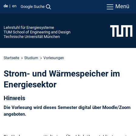
Menü
de
en
Google Suche
Lehrstuhl für Energiesysteme
TUM School of Engineering and Design
Technische Universität München
Startseite
Studium
Vorlesungen
Strom- und Wärmespeicher im
Energiesektor
Hinweis
Die Vorlesung wird dieses Semester digital über Moodle/Zoom
angeboten.