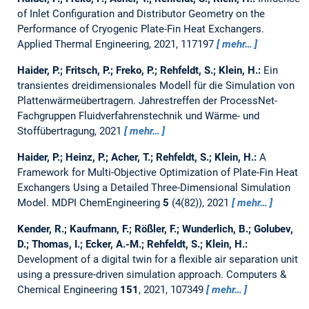
of Inlet Configuration and Distributor Geometry on the
Performance of Cryogenic Plate-Fin Heat Exchangers.
Applied Thermal Engineering, 2021, 117197
mehr…
Haider, P.; Fritsch, P.; Freko, P.; Rehfeldt, S.; Klein, H.:
Ein
transientes dreidimensionales Modell für die Simulation von
Plattenwärmeübertragern.
Jahrestreffen der ProcessNet-
Fachgruppen Fluidverfahrenstechnik und Wärme- und
Stoffübertragung, 2021
mehr…
Haider, P.; Heinz, P.; Acher, T.; Rehfeldt, S.; Klein, H.:
A
Framework for Multi-Objective Optimization of Plate-Fin Heat
Exchangers Using a Detailed Three-Dimensional Simulation
Model.
MDPI ChemEngineering
5
(4(82)), 2021
mehr…
Kender, R.; Kaufmann, F.; Rößler, F.; Wunderlich, B.; Golubev,
D.; Thomas, I.; Ecker, A.-M.; Rehfeldt, S.; Klein, H.:
Development of a digital twin for a flexible air separation unit
using a pressure-driven simulation approach.
Computers &
Chemical Engineering
151
, 2021, 107349
mehr…