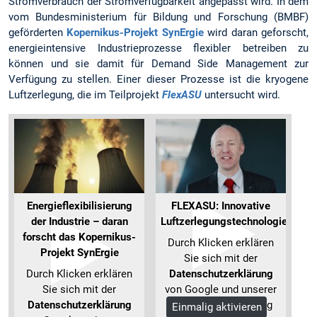
Stromverbrauch der Stromverfügbarkeit angepasst wird. In dem
vom Bundesministerium für Bildung und Forschung (BMBF)
geförderten
Kopernikus-Projekt SynErgie
wird daran geforscht,
energieintensive Industrieprozesse flexibler betreiben zu
können und sie damit für Demand Side Management zur
Verfügung zu stellen. Einer dieser Prozesse ist die kryogene
Luftzerlegung, die im Teilprojekt
FlexASU
untersucht wird.
Energieflexibilisierung
FLEXASU: Innovative
der Industrie – daran
Luftzerlegungstechnologie
forscht das Kopernikus-
Durch Klicken erklären
Projekt SynErgie
Sie sich mit der
Durch Klicken erklären
Datenschutzerklärung
Sie sich mit der
von Google und unserer
Datenschutzerklärung
Datenschutzerklärung
Einmalig aktivieren