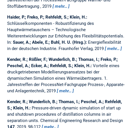
Jahrestreffen der ProcessNet-Fachgruppe Wärme- und
Stoffübertragung , 2019
mehr…
Haider, P.; Freko, P.; Rehfeldt, S.; Klein, H.:
Schlüsselkomponenten - Robustifizierung des
Hauptwärmetauschers – Technologische
Weiterentwicklungen zur Erhöhung des Flexibilitätspotentials.
In:
Sauer, A.; Abele, E.; Buhl, H. U. (Hrsg.):
Energieflexibilität
in der deutschen Industrie. Fraunhofer Verlag, 2019
mehr…
Kender, R.; Rößler, F.; Wunderlich, B.; Thomas, I.; Freko, P.;
Peschel, A.; Ecker, A.; Rehfeldt, S.; Klein, H.:
Vorteile eines
druckgetriebenen Modellierungsansatzes bei der
dynamischen Simulation eines Wärmeübertragers.
1.
Jahrestreffen der ProcessNet-Fachgruppe Prozess-, Apparate-
und Anlagentechnik, 2019
mehr…
Kender, R.; Wunderlich, B.; Thomas, I.; Peschel, A.; Rehfeldt,
S.; Klein, H.:
Pressure-driven dynamic simulation of start up
and shutdown procedures of distillation columns in air
separation units.
Chemical Engineering Research and Design
147
, 2019, 98-112
mehr…