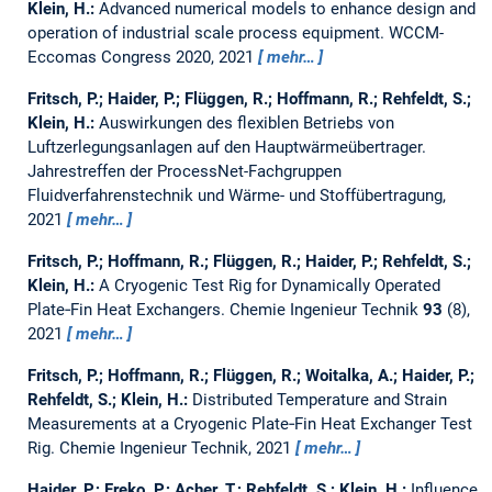
Klein, H.:
Advanced numerical models to enhance design and
operation of industrial scale process equipment.
WCCM-
Eccomas Congress 2020, 2021
mehr…
Fritsch, P.; Haider, P.; Flüggen, R.; Hoffmann, R.; Rehfeldt, S.;
Klein, H.:
Auswirkungen des flexiblen Betriebs von
Luftzerlegungsanlagen auf den Hauptwärmeübertrager.
Jahrestreffen der ProcessNet-Fachgruppen
Fluidverfahrenstechnik und Wärme- und Stoffübertragung,
2021
mehr…
Fritsch, P.; Hoffmann, R.; Flüggen, R.; Haider, P.; Rehfeldt, S.;
Klein, H.:
A Cryogenic Test Rig for Dynamically Operated
Plate‐Fin Heat Exchangers.
Chemie Ingenieur Technik
93
(8),
2021
mehr…
Fritsch, P.; Hoffmann, R.; Flüggen, R.; Woitalka, A.; Haider, P.;
Rehfeldt, S.; Klein, H.:
Distributed Temperature and Strain
Measurements at a Cryogenic Plate‐Fin Heat Exchanger Test
Rig.
Chemie Ingenieur Technik, 2021
mehr…
Haider, P.; Freko, P.; Acher, T.; Rehfeldt, S.; Klein, H.:
Influence