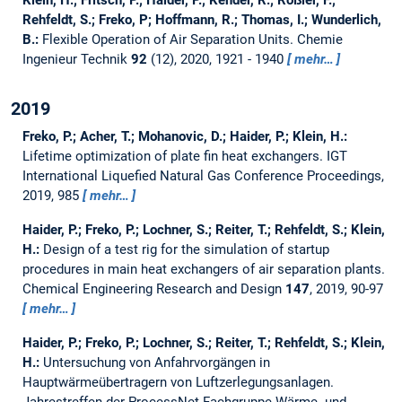
Klein, H.; Fritsch, P.; Haider, P.; Kender, R.; Rößler, F.;
Rehfeldt, S.; Freko, P; Hoffmann, R.; Thomas, I.; Wunderlich,
B.:
Flexible Operation of Air Separation Units.
Chemie
Ingenieur Technik
92
(12), 2020, 1921 - 1940
mehr…
2019
Freko, P.; Acher, T.; Mohanovic, D.; Haider, P.; Klein, H.:
Lifetime optimization of plate fin heat exchangers.
IGT
International Liquefied Natural Gas Conference Proceedings,
2019, 985
mehr…
Haider, P.; Freko, P.; Lochner, S.; Reiter, T.; Rehfeldt, S.; Klein,
H.:
Design of a test rig for the simulation of startup
procedures in main heat exchangers of air separation plants.
Chemical Engineering Research and Design
147
, 2019, 90-97
mehr…
Haider, P.; Freko, P.; Lochner, S.; Reiter, T.; Rehfeldt, S.; Klein,
H.:
Untersuchung von Anfahrvorgängen in
Hauptwärmeübertragern von Luftzerlegungsanlagen.