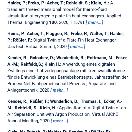
Haider, P.; Freko, P.; Acher, T.; Rehfeldt, S.; Klein, H.:
A
transient three-dimensional model for thermo-fluid
simulation of cryogenic plate-fin heat exchangers.
Applied
Thermal Engineering
180
, 2020, 115791
mehr…
Heinz, P.; Acher, T.; Flüggen, R.; Freko, P.; Walter, T.; Haider,
P.; Rößler, F.:
Digital Twin of a Plate-Fin Heat Exchanger.
GasTech Virtual Summit, 2020
mehr…
Kender, R.; Goloubev, D.; Wunderlich, B.; Pottmann, M.; Ecker,
A.-M.; Rehfeldt,S.; Klein,H.:
Anwendung eines digitalen
Zwillings einer Luftzerlegungsanlage mit Trennwandkolonne
für die Entwicklung eines Betriebskonzepts.
Jahrestreffen der
ProcessNet-Fachgemeinschaft Prozess-, Apparate- und
Anlagentechnik, 2020
mehr…
Kender, R.; Rößler, F.; Wunderlich, B.; Thomas, I.; Ecker, A.-
M.; Rehfeldt, S.; Klein, H.:
Application of a Digital Twin of an
Air Separation Unit with Argon Production.
Virtual AIChE
Annual Meeting, 2020
mehr…