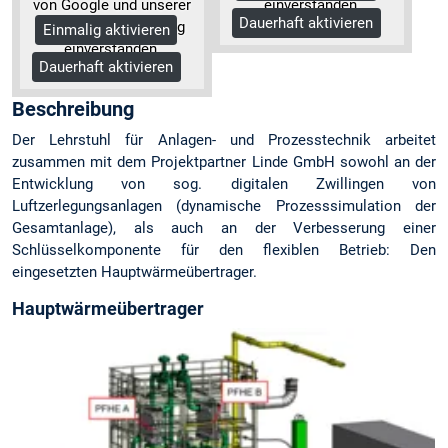
von Google und unserer
einverstanden.
Dauerhaft aktivieren
Datenschutzerklärung
Mehr Informationen
Einmalig aktivieren
einverstanden.
Dauerhaft aktivieren
Mehr Informationen
Beschreibung
Der Lehrstuhl für Anlagen- und Prozesstechnik arbeitet
zusammen mit dem Projektpartner Linde GmbH sowohl an der
Entwicklung von sog. digitalen Zwillingen von
Luftzerlegungsanlagen (dynamische Prozesssimulation der
Gesamtanlage), als auch an der Verbesserung einer
Schlüsselkomponente für den flexiblen Betrieb: Den
eingesetzten Hauptwärmeübertrager.
Hauptwärmeübertrager