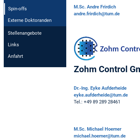
M.Sc.
Andre Frirdich
Spin-offs
andre.frirdich@tum.de
Externe Doktoranden
Stellenangebote
Links
Anfahrt
Zohm Control 
Dr.-Ing.
Eyke Aufderheide
eyke.aufderheide@tum.de
Tel.:
+49 89 289 28461
M.Sc.
Michael Hoerner
michael.hoerner@tum.de