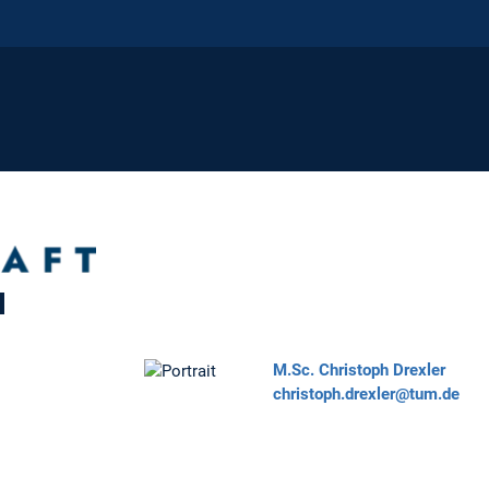
H
M.Sc.
Christoph Drexler
christoph.drexler@tum.de