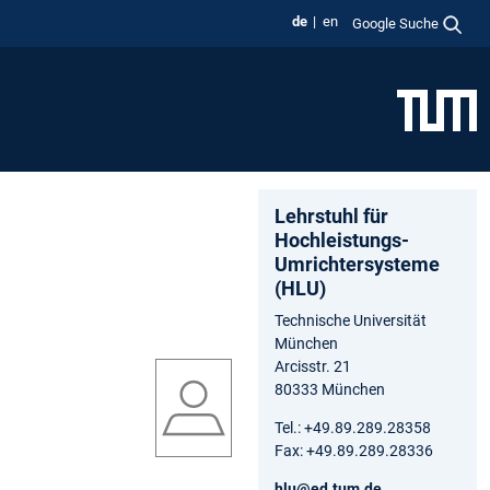
de
en
Google Suche
Lehrstuhl für
Hochleistungs-
Umrichtersysteme
(HLU)
Technische Universität
München
Arcisstr. 21
80333 München
Tel.: +49.89.289.28358
Fax: +49.89.289.28336
hlu@ed.tum.de