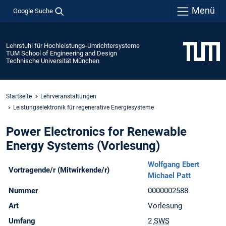
Menü
Google Suche
Lehrstuhl für Hochleistungs-Umrichtersysteme
TUM School of Engineering and Design
Technische Universität München
Startseite
Lehrveranstaltungen
Leistungselektronik für regenerative Energiesysteme
Power Electronics for Renewable
Energy Systems (Vorlesung)
Wolfgang Ebert
Vortragende/r (Mitwirkende/r)
Michael Patt
Nummer
0000002588
Art
Vorlesung
Umfang
2
SWS