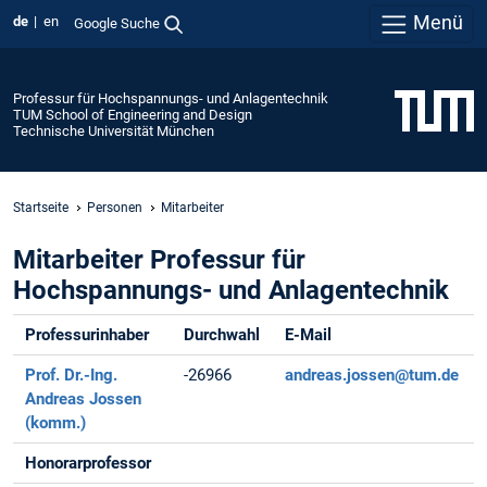
Menü
de
en
Google Suche
Professur für Hochspannungs- und Anlagentechnik
TUM School of Engineering and Design
Technische Universität München
Startseite
Personen
Mitarbeiter
Mitarbeiter Professur für
Hochspannungs- und Anlagentechnik
Professurinhaber
Durchwahl
E-Mail
Prof. Dr.-Ing.
-26966
andreas.jossen@tum.de
Andreas Jossen
(komm.)
Honorarprofessor