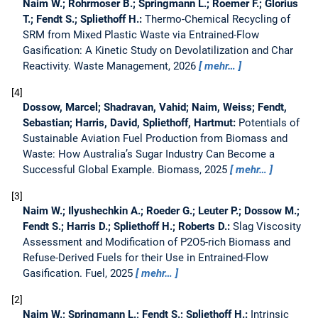
Naim W.; Rohrmoser B.; Springmann L.; Roemer F.; Glorius
T.; Fendt S.; Spliethoff H.:
Thermo-Chemical Recycling of
SRM from Mixed Plastic Waste via Entrained-Flow
Gasification: A Kinetic Study on Devolatilization and Char
Reactivity.
Waste Management, 2026
mehr…
4
Dossow, Marcel; Shadravan, Vahid; Naim, Weiss; Fendt,
Sebastian; Harris, David, Spliethoff, Hartmut:
Potentials of
Sustainable Aviation Fuel Production from Biomass and
Waste: How Australia’s Sugar Industry Can Become a
Successful Global Example.
Biomass, 2025
mehr…
3
Naim W.; Ilyushechkin A.; Roeder G.; Leuter P.; Dossow M.;
Fendt S.; Harris D.; Spliethoff H.; Roberts D.:
Slag Viscosity
Assessment and Modification of P2O5-rich Biomass and
Refuse-Derived Fuels for their Use in Entrained-Flow
Gasification.
Fuel, 2025
mehr…
2
Naim W.; Springmann L.; Fendt S.; Spliethoff H.:
Intrinsic