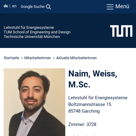
Menü
de
en
Google Suche
Lehrstuhl für Energiesysteme
TUM School of Engineering and Design
Technische Universität München
Startseite
MitarbeiterInnen
Aktuelle MitarbeiterInnen
Naim, Weiss,
M.Sc.
Lehrstuhl für Energiesysteme
Boltzmannstrasse 15
85748 Garching
Zimmer: 3728