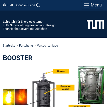
Menü
de
en
Google Suche
Lehrstuhl für Energiesysteme
TUM School of Engineering and Design
Technische Universität München
Startseite
Forschung
Versuchsanlagen
BOOSTER