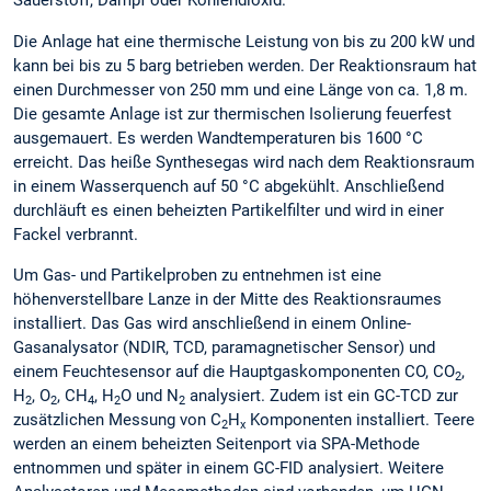
Sauerstoff, Dampf oder Kohlendioxid.
Die Anlage hat eine thermische Leistung von bis zu 200 kW und
kann bei bis zu 5 barg betrieben werden. Der Reaktionsraum hat
einen Durchmesser von 250 mm und eine Länge von ca. 1,8 m.
Die gesamte Anlage ist zur thermischen Isolierung feuerfest
ausgemauert. Es werden Wandtemperaturen bis 1600 °C
erreicht. Das heiße Synthesegas wird nach dem Reaktionsraum
in einem Wasserquench auf 50 °C abgekühlt. Anschließend
durchläuft es einen beheizten Partikelfilter und wird in einer
Fackel verbrannt.
Um Gas- und Partikelproben zu entnehmen ist eine
höhenverstellbare Lanze in der Mitte des Reaktionsraumes
installiert. Das Gas wird anschließend in einem Online-
Gasanalysator (NDIR, TCD, paramagnetischer Sensor) und
einem Feuchtesensor auf die Hauptgaskomponenten CO, CO
,
2
H
, O
, CH
, H
O und N
analysiert. Zudem ist ein GC-TCD zur
2
2
4
2
2
zusätzlichen Messung von C
H
Komponenten installiert. Teere
2
x
werden an einem beheizten Seitenport via SPA-Methode
entnommen und später in einem GC-FID analysiert. Weitere