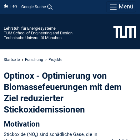
Menü
de
en
Google Suche
Lehrstuhl für Energiesysteme
TUM School of Engineering and Design
Technische Universität München
Startseite
Forschung
Projekte
Optinox - Optimierung von
Biomassefeuerungen mit dem
Ziel reduzierter
Stickoxidemissionen
Motivation
Stickoxide (NO
) sind schädliche Gase, die in
x