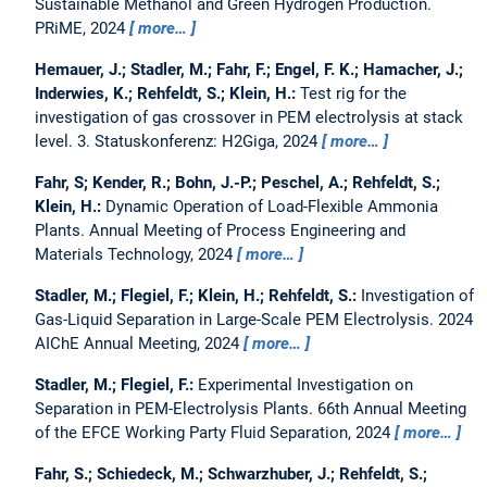
Sustainable Methanol and Green Hydrogen Production.
PRiME, 2024
more…
Hemauer, J.; Stadler, M.; Fahr, F.; Engel, F. K.; Hamacher, J.;
Inderwies, K.; Rehfeldt, S.; Klein, H.:
Test rig for the
investigation of gas crossover in PEM electrolysis at stack
level.
3. Statuskonferenz: H2Giga, 2024
more…
Fahr, S; Kender, R.; Bohn, J.-P.; Peschel, A.; Rehfeldt, S.;
Klein, H.:
Dynamic Operation of Load-Flexible Ammonia
Plants.
Annual Meeting of Process Engineering and
Materials Technology, 2024
more…
Stadler, M.; Flegiel, F.; Klein, H.; Rehfeldt, S.:
Investigation of
Gas-Liquid Separation in Large-Scale PEM Electrolysis.
2024
AIChE Annual Meeting, 2024
more…
Stadler, M.; Flegiel, F.:
Experimental Investigation on
Separation in PEM-Electrolysis Plants.
66th Annual Meeting
of the EFCE Working Party Fluid Separation, 2024
more…
Fahr, S.; Schiedeck, M.; Schwarzhuber, J.; Rehfeldt, S.;