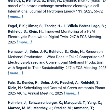
Geraldy, I.; Rehfeldt, S.; Klein, H.:
Dynamic multi-physics 1D-
model of a proton exchange membrane electrolysis cell.
International Journal of Hydrogen Energy
119
, 2025, 56-72
more…
Engel, F. K.; Ulmer, S.; Zander, H.-J.; Villela Pedras Lago, B.;
Rehfeldt, S.; Klein, H.:
Improved Monitoring of a PEM
Electrolysis Plant with a Digital Twin.
247th ECS Meeting,
2025
more…
Hemauer, J.; Bohn, J.-P.; Rehfeldt, S.; Klein, H.:
Renewable
Methanol Production – What Does It Take? Comparison of
Electrolysis-Based and Conventional Methanol Production
with Regard to Their Sustainability.
247th ECS Meeting, 2025
more…
Fahr, S.; Kender, R.; Bohn, J.-P.; Peschel, A.; Rehfeldt, S.;
Klein, H.:
Scheduling and Control of Green Ammonia Plants.
2025 AIChE Annual Meeting, 2025
more…
Heinrich, J.; Schwarzenberger, K.; Marquardt, T.; Yang, X.;
Marzec, M. M.; Manthey, J.; Stadler, M.; Ammann, T.;