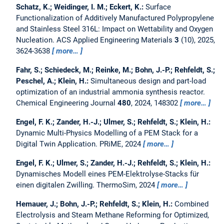
Schatz, K.; Weidinger, I. M.; Eckert, K.:
Surface
Functionalization of Additively Manufactured Polypropylene
and Stainless Steel 316L: Impact on Wettability and Oxygen
Nucleation.
ACS Applied Engineering Materials
3
(10), 2025,
3624-3638
more…
Fahr, S.; Schiedeck, M.; Reinke, M.; Bohn, J.-P.; Rehfeldt, S.;
Peschel, A.; Klein, H.:
Simultaneous design and part-load
optimization of an industrial ammonia synthesis reactor.
Chemical Engineering Journal
480
, 2024, 148302
more…
Engel, F. K.; Zander, H.-J.; Ulmer, S.; Rehfeldt, S.; Klein, H.:
Dynamic Multi-Physics Modelling of a PEM Stack for a
Digital Twin Application.
PRiME, 2024
more…
Engel, F. K.; Ulmer, S.; Zander, H.-J.; Rehfeldt, S.; Klein, H.:
Dynamisches Modell eines PEM-Elektrolyse-Stacks für
einen digitalen Zwilling.
ThermoSim, 2024
more…
Hemauer, J.; Bohn, J.-P.; Rehfeldt, S.; Klein, H.:
Combined
Electrolysis and Steam Methane Reforming for Optimized,