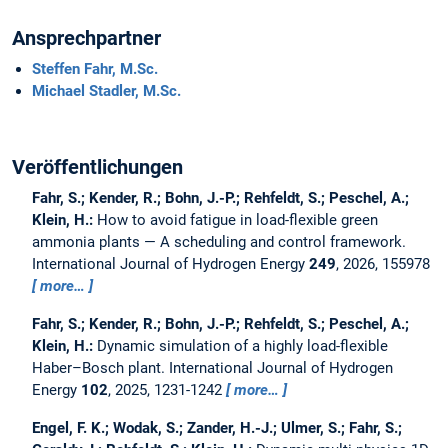
Ansprechpartner
Steffen Fahr, M.Sc.
Michael Stadler, M.Sc.
Veröffentlichungen
Fahr, S.; Kender, R.; Bohn, J.-P.; Rehfeldt, S.; Peschel, A.;
Klein, H.:
How to avoid fatigue in load-flexible green
ammonia plants — A scheduling and control framework.
International Journal of Hydrogen Energy
249
, 2026, 155978
more…
Fahr, S.; Kender, R.; Bohn, J.-P.; Rehfeldt, S.; Peschel, A.;
Klein, H.:
Dynamic simulation of a highly load-flexible
Haber–Bosch plant.
International Journal of Hydrogen
Energy
102
, 2025, 1231-1242
more…
Engel, F. K.; Wodak, S.; Zander, H.-J.; Ulmer, S.; Fahr, S.;