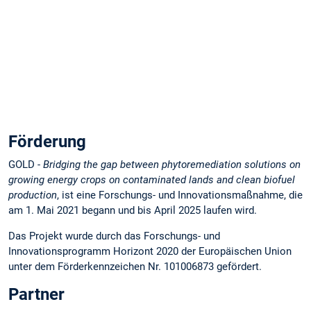
E
W
in
e
n
Z
z
f
Förderung
GOLD -
Bridging the gap between phytoremediation solutions on
growing energy crops on contaminated lands and clean biofuel
production
, ist eine Forschungs- und Innovationsmaßnahme, die
am 1. Mai 2021 begann und bis April 2025 laufen wird.
Das Projekt wurde durch das Forschungs- und
Innovationsprogramm Horizont 2020 der Europäischen Union
unter dem Förderkennzeichen Nr. 101006873 gefördert.
Partner