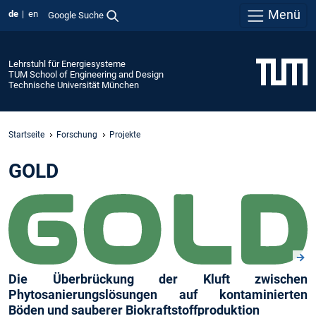
Menü
de
en
Google Suche
Lehrstuhl für Energiesysteme
TUM School of Engineering and Design
Technische Universität München
Startseite
Forschung
Projekte
GOLD
Die Überbrückung der Kluft zwischen
Phytosanierungslösungen auf kontaminierten
Böden und sauberer Biokraftstoffproduktion