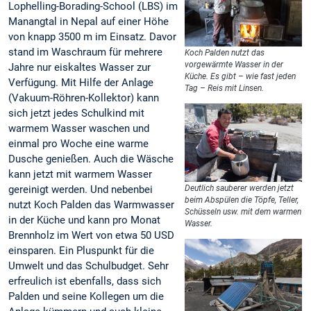
Lophelling-Borading-School (LBS) im
Manangtal in Nepal auf einer Höhe
von knapp 3500 m im Einsatz. Davor
stand im Waschraum für mehrere
Koch Palden nutzt das
vorgewärmte Wasser in der
Jahre nur eiskaltes Wasser zur
Küche. Es gibt – wie fast jeden
Verfügung. Mit Hilfe der Anlage
Tag – Reis mit Linsen.
(Vakuum-Röhren-Kollektor) kann
sich jetzt jedes Schulkind mit
warmem Wasser waschen und
einmal pro Woche eine warme
Dusche genießen. Auch die Wäsche
kann jetzt mit warmem Wasser
gereinigt werden. Und nebenbei
Deutlich sauberer werden jetzt
beim Abspülen die Töpfe, Teller,
nutzt Koch Palden das Warmwasser
Schüsseln usw. mit dem warmen
in der Küche und kann pro Monat
Wasser.
Brennholz im Wert von etwa 50 USD
einsparen. Ein Pluspunkt für die
Umwelt und das Schulbudget. Sehr
erfreulich ist ebenfalls, dass sich
Palden und seine Kollegen um die