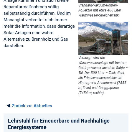
Anlage kümmern und auch kleine
Standard-Vakuum-Röhren-
Reparaturmaßnahmen völlig
Kollektor mit etwa 400 Liter
selbstständig durchführen. Und im
Warmwasser-Speichertank.
Manangtal verbreitet sich immer
mehr die Information, dass derartige
Solar-Anlagen eine wahre
Alternative zu Brennholz und Gas
darstellen.
Versorgt wird die
Warmwasseranlage mit bestem
Gebirgswasser aus dem Sabje –
Tal. Der 500 Liter – Tank dient
als Frischwasserspeicher. Im
Hintergrund Annapurna II (7555
m, links) und Ganggapurna
(7454 m, rechts).
◄
Zurück zu:
Aktuelles
Lehrstuhl für Erneuerbare und Nachhaltige
Energiesysteme