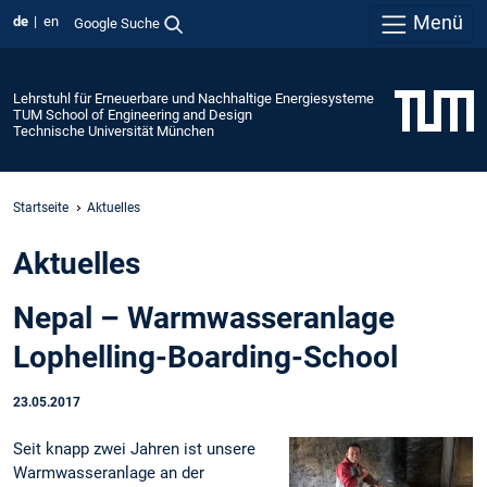
Menü
de
en
Google Suche
Lehrstuhl für Erneuerbare und Nachhaltige Energiesysteme
TUM School of Engineering and Design
Technische Universität München
Startseite
Aktuelles
Aktuelles
Nepal – Warmwasseranlage
Lophelling-Boarding-School
23.05.2017
Seit knapp zwei Jahren ist unsere
Warmwasseranlage an der