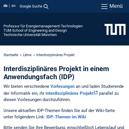
Menü
de
en
Google Suche
Professur für Energiemanagement-Technologien
TUM School of Engineering and Design
Technische Universität München
Startseite
Lehre
Interdisziplinäres Projekt
Interdisziplinäres Projekt in einem
Anwendungsfach (IDP)
Wir bieten verschiedene
Vorlesungen
an und laden Studierende
der Informatik ein, ihr
interdisziplinäres Projekt
parallel zu
diesen Vorlesungen durchzuführen.
Unsere aktuellen IDP-Themen finden Sie auf der Wiki-Seite
unter folgendem Link:
IDP-Themen im Wiki
Bitte senden Sie Ihre Bewerbung, einschließlich Lebenslauf und