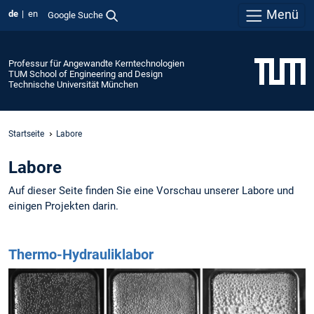
Menü
de
en
Google Suche
Professur für Angewandte Kerntechnologien
TUM School of Engineering and Design
Technische Universität München
Startseite
Labore
Labore
Auf dieser Seite finden Sie eine Vorschau unserer Labore und
einigen Projekten darin.
Thermo-Hydrauliklabor